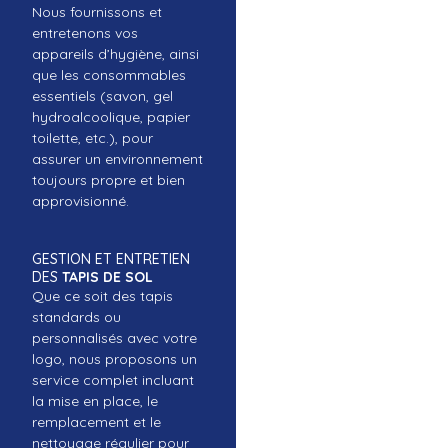
Nous fournissons et
entretenons vos
appareils d’hygiène, ainsi
que les consommables
essentiels (savon, gel
hydroalcoolique, papier
toilette, etc.), pour
assurer un environnement
toujours propre et bien
approvisionné.
GESTION ET ENTRETIEN
DES
TAPIS DE SOL
Que ce soit des tapis
standards ou
personnalisés avec votre
logo, nous proposons un
service complet incluant
la mise en place, le
remplacement et le
nettoyage régulier pour