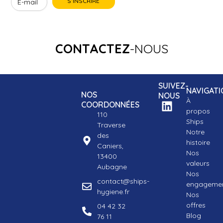
CONTACTEZ
-NOUS
SUIVEZ-
NAVIGATI
NOS
NOUS
À
COORDONNÉES
propos
110
Ships
Traverse
Notre
des
histoire
Caniers,
Nos
13400
valeurs
Aubagne
Nos
contact@ships-
engageme
hygiene.fr
Nos
offres
04 42 32
Blog
76 11