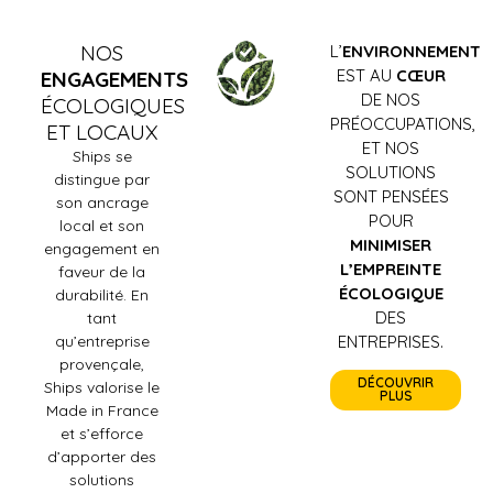
NOS
L’
ENVIRONNEMENT
EST AU
CŒUR
ENGAGEMENTS
DE NOS
ÉCOLOGIQUES
PRÉOCCUPATIONS,
ET LOCAUX
ET NOS
Ships se
SOLUTIONS
distingue par
SONT PENSÉES
son ancrage
POUR
local et son
MINIMISER
engagement en
L’EMPREINTE
faveur de la
ÉCOLOGIQUE
durabilité. En
DES
tant
qu’entreprise
ENTREPRISES.
provençale,
DÉCOUVRIR
Ships valorise le
PLUS
Made in France
et s’efforce
d’apporter des
solutions