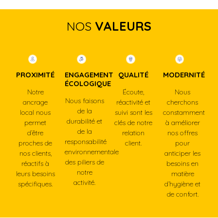
NOS
VALEURS
PROXIMITÉ
ENGAGEMENT
QUALITÉ
MODERNITÉ
ÉCOLOGIQUE
Notre
Écoute,
Nous
Nous faisons
ancrage
réactivité et
cherchons
de la
local nous
suivi sont les
constamment
durabilité et
permet
clés de notre
à améliorer
de la
d’être
relation
nos offres
responsabilité
proches de
client.
pour
environnementale
nos clients,
anticiper les
des piliers de
réactifs à
besoins en
notre
leurs besoins
matière
activité.
spécifiques.
d’hygiène et
de confort.